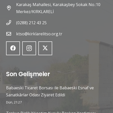
Karakaş Mahallesi, Karakaşbey Sokak No.:10
Merkez/KIRKLARELİ
(0288) 212 43 25
ktso@kirklarelitso.org.tr
Son Gelişmeler
Babaeski Ticaret Borsası ile Babaeski Esnaf ve
Sanatkârlar Odası Ziyaret Edildi
Dün, 21:27