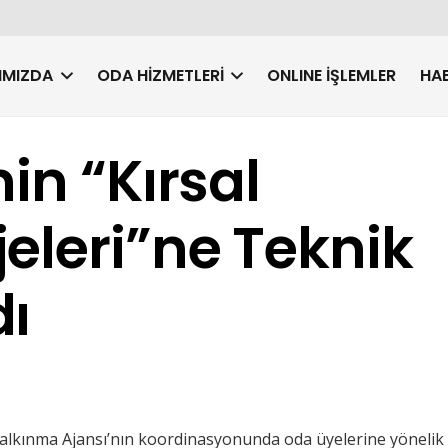
IMIZDA
ODA HIZMETLERI
ONLINE İŞLEMLER
HAB
in “Kırsal
eleri”ne Teknik
dı
 Kalkınma Ajansı’nın koordinasyonunda oda üyelerine yönelik