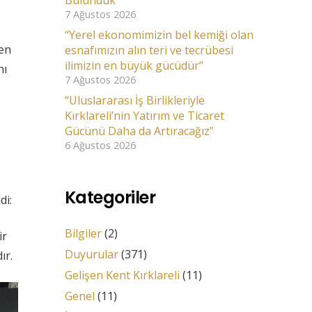
Bulunduk
7 Ağustos 2026
“Yerel ekonomimizin bel kemiği olan
len
esnafımızın alın teri ve tecrübesi
ilimizin en büyük gücüdür”
nı
7 Ağustos 2026
“Uluslararası İş Birlikleriyle
Kırklareli’nin Yatırım ve Ticaret
Gücünü Daha da Artıracağız”
6 Ağustos 2026
Kategoriler
di:
Bilgiler
(2)
ir
Duyurular
(371)
ır.
Gelişen Kent Kırklareli
(11)
Genel
(11)