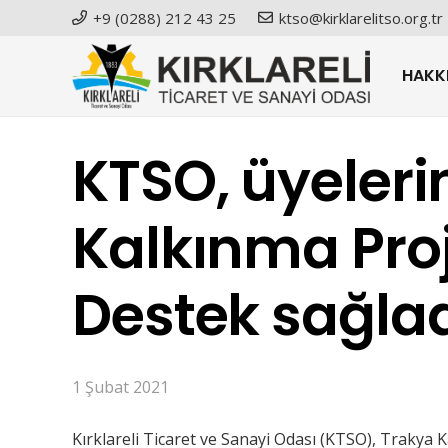
+9 (0288) 212 43 25
ktso@kirklarelitso.org.tr
HAKK
KTSO, üyelerin
Kalkınma Proj
Destek sağla
1 Şubat 2021
Kırklareli Ticaret ve Sanayi Odası (KTSO), Trakya