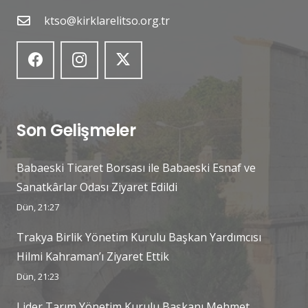
ktso@kirklarelitso.org.tr
Son Gelişmeler
Babaeski Ticaret Borsası ile Babaeski Esnaf ve
Sanatkârlar Odası Ziyaret Edildi
Dün, 21:27
Trakya Birlik Yönetim Kurulu Başkan Yardımcısı
Hilmi Kahraman’ı Ziyaret Ettik
Dün, 21:23
Lider Tarım Yönetim Kurulu Başkanı Mehmet