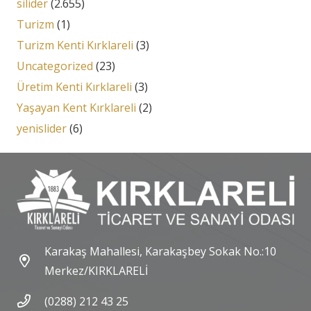
silider
(2.655)
Turizm
(1)
Turizm Kenti Kırklareli
(3)
Uncategorized
(23)
Üretim Kenti Kırklareli
(3)
Yaşayan Kent Kırklareli
(2)
yenislider
(6)
Karakaş Mahallesi, Karakaşbey Sokak No.:10
Merkez/KIRKLARELİ
(0288) 212 43 25