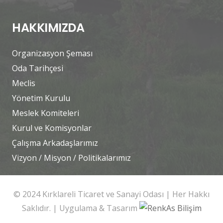
HAKKIMIZDA
Organizasyon Şeması
Oda Tarihçesi
Meclis
Yönetim Kurulu
Meslek Komiteleri
Kurul ve Komisyonlar
Çalışma Arkadaşlarımız
Vizyon / Misyon / Politikalarımız
© 2024 Kırklareli Ticaret ve Sanayi Odası | Her Hakkı
Saklıdır. | Uygulama & Tasarım