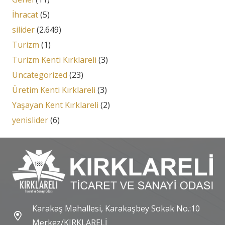
İhracat
(5)
silider
(2.649)
Turizm
(1)
Turizm Kenti Kırklareli
(3)
Uncategorized
(23)
Üretim Kenti Kırklareli
(3)
Yaşayan Kent Kırklareli
(2)
yenislider
(6)
Karakaş Mahallesi, Karakaşbey Sokak No.:10
Merkez/KIRKLARELİ