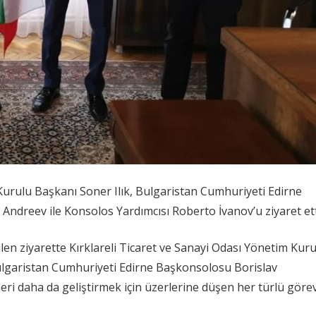
Kurulu Başkanı Soner Ilık, Bulgaristan Cumhuriyeti Edirne
ndreev ile Konsolos Yardımcısı Roberto İvanov’u ziyaret et
len ziyarette Kırklareli Ticaret ve Sanayi Odası Yönetim Kur
Bulgaristan Cumhuriyeti Edirne Başkonsolosu Borislav
işkileri daha da geliştirmek için üzerlerine düşen her türlü göre