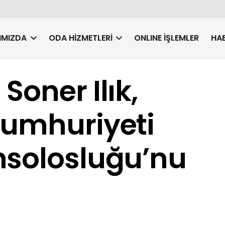
IMIZDA
ODA HIZMETLERI
ONLINE İŞLEMLER
HAB
Soner Ilık,
Cumhuriyeti
nsolosluğu’nu