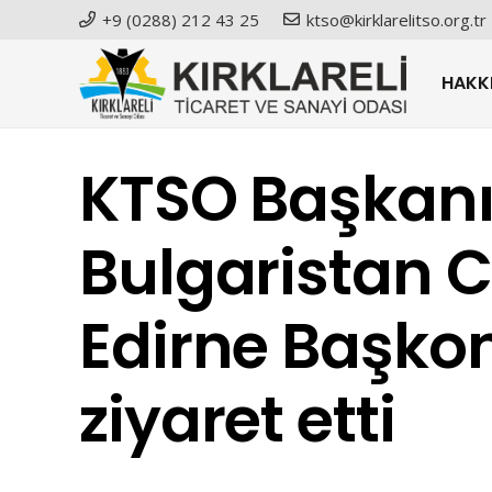
+9 (0288) 212 43 25
ktso@kirklarelitso.org.tr
HAKK
KTSO Başkanı 
Bulgaristan 
Edirne Başko
ziyaret etti