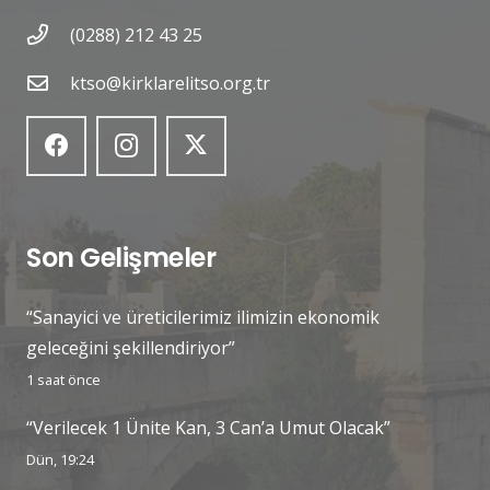
(0288) 212 43 25
ktso@kirklarelitso.org.tr
Son Gelişmeler
“Sanayici ve üreticilerimiz ilimizin ekonomik
geleceğini şekillendiriyor”
1 saat önce
“Verilecek 1 Ünite Kan, 3 Can’a Umut Olacak”
Dün, 19:24