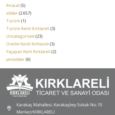
İhracat
(5)
silider
(2.657)
Turizm
(1)
Turizm Kenti Kırklareli
(3)
Uncategorized
(23)
Üretim Kenti Kırklareli
(3)
Yaşayan Kent Kırklareli
(2)
yenislider
(6)
Karakaş Mahallesi, Karakaşbey Sokak No.:10
Merkez/KIRKLARELİ