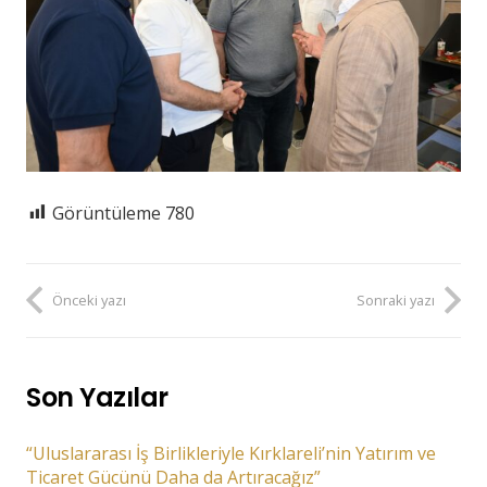
Görüntüleme
780
Önceki yazı
Sonraki yazı
Son Yazılar
“Uluslararası İş Birlikleriyle Kırklareli’nin Yatırım ve
Ticaret Gücünü Daha da Artıracağız”