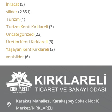
İhracat
(5)
silider
(2.651)
Turizm
(1)
Turizm Kenti Kırklareli
(3)
Uncategorized
(23)
Üretim Kenti Kırklareli
(3)
Yaşayan Kent Kırklareli
(2)
yenislider
(6)
Karakaş Mahallesi, Karakaşbey Sokak No.:10
Merkez/KIRKLARELİ