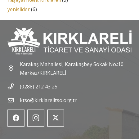
Yaşayan Kent Kırklareli
(2)
yenislider
(6)
Karakaş Mahallesi, Karakaşbey Sokak No.:10
Merkez/KIRKLARELİ
(0288) 212 43 25
ktso@kirklarelitso.org.tr