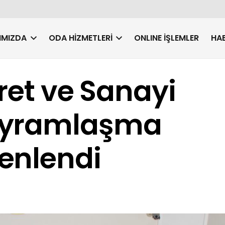
IMIZDA
ODA HIZMETLERI
ONLINE İŞLEMLER
HAB
aret ve Sanayi
ayramlaşma
enlendi