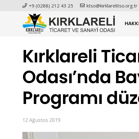
+9 (0288) 212 43 25
ktso@kirklarelitso.org.tr
HAKK
Kırklareli Tic
Odası’nda B
Programı düz
12 Ağustos 2019