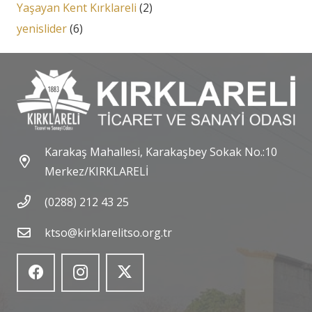
Yaşayan Kent Kırklareli
(2)
yenislider
(6)
Karakaş Mahallesi, Karakaşbey Sokak No.:10
Merkez/KIRKLARELİ
(0288) 212 43 25
ktso@kirklarelitso.org.tr