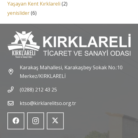
Yaşayan Kent Kırklareli
(2)
yenislider
(6)
Karakaş Mahallesi, Karakaşbey Sokak No.:10
Merkez/KIRKLARELİ
(0288) 212 43 25
ktso@kirklarelitso.org.tr