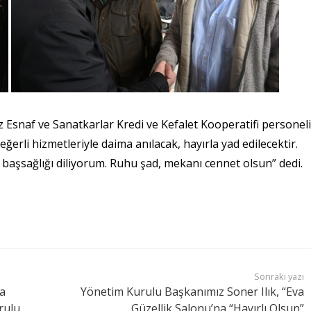
 Esnaf ve Sanatkarlar Kredi ve Kefalet Kooperatifi personeli
eğerli hizmetleriyle daima anılacak, hayırla yad edilecektir.
başsağlığı diliyorum. Ruhu şad, mekanı cennet olsun” dedi.
Sonraki yazı
ya
Yönetim Kurulu Başkanımız Soner Ilık, “Eva
rulu
Güzellik Salonu’na “Hayırlı Olsun”