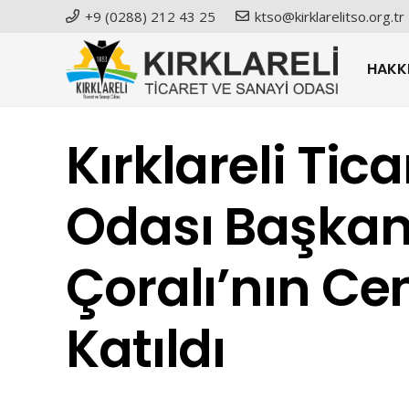
+9 (0288) 212 43 25
ktso@kirklarelitso.org.tr
HAKK
Kırklareli Tic
Odası Başkanı 
Çoralı’nın Ce
Katıldı