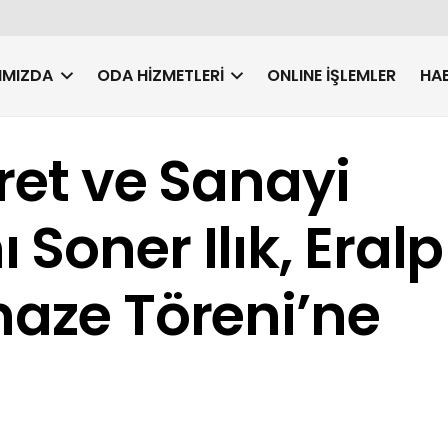
IMIZDA
ODA HIZMETLERI
ONLINE İŞLEMLER
HAB
aret ve Sanayi
Soner Ilık, Eralp
naze Töreni’ne