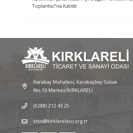
Toplantısı”na Katıldı
Karakaş Mahallesi, Karakaşbey Sokak
No.:10 Merkez/KIRKLARELİ
(0288) 212 43 25
ktso@kirklarelitso.org.tr