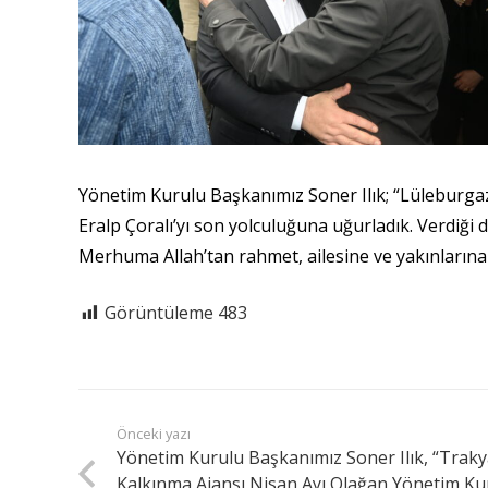
Yönetim Kurulu Başkanımız Soner Ilık; “Lüleburgaz
Eralp Çoralı’yı son yolculuğuna uğurladık. Verdiği d
Merhuma Allah’tan rahmet, ailesine ve yakınlarına 
Görüntüleme
483
Önceki yazı
Yönetim Kurulu Başkanımız Soner Ilık, “Trak
Kalkınma Ajansı Nisan Ayı Olağan Yönetim Ku