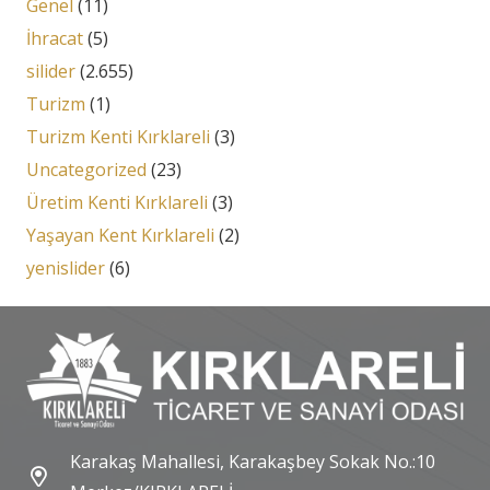
Genel
(11)
İhracat
(5)
silider
(2.655)
Turizm
(1)
Turizm Kenti Kırklareli
(3)
Uncategorized
(23)
Üretim Kenti Kırklareli
(3)
Yaşayan Kent Kırklareli
(2)
yenislider
(6)
Karakaş Mahallesi, Karakaşbey Sokak No.:10