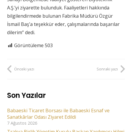
A.Ş.’yi ziyarette bulunduk. Faaliyetleri hakkında
bilgilendirmede bulunan Fabrika Müdürü Özgür
İsmail Baş’a teşekkür eder, çalışmalarında başarılar
dilerim” dedi.
Görüntüleme
503
Önceki yazı
Sonraki yazı
Son Yazılar
Babaeski Ticaret Borsası ile Babaeski Esnaf ve
Sanatkârlar Odası Ziyaret Edildi
7 Ağustos 2026
Trakya Birlik Yönetim Kurulu Başkan Yardımcısı Hilmi