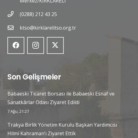
Merkez/KIRKLARELİ
(0288) 212 43 25
ktso@kirklarelitso.org.tr
Son Gelişmeler
Babaeski Ticaret Borsası ile Babaeski Esnaf ve
Sanatkârlar Odası Ziyaret Edildi
7 Ağu, 21:27
Trakya Birlik Yönetim Kurulu Başkan Yardımcısı
Hilmi Kahraman’ı Ziyaret Ettik