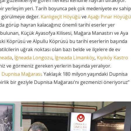
al güzellikleriyle gören herkesi kendine hayran bırakıyor.
bir yerleşim yeri. Tarih boyunca pek çok medeniyete ev sahipl
da görülmeye değer.
Kanlıgeçit Höyüğü
ve
Aşağı Pınar Höyüğü
nda görüp hayran kalacağınız önemli tarihi eserler yer
de bulunan, Küçük Ayasofya Kilisesi, Mağara Manastırı ve Aya
eski Köprüsü ve Alpullu Köprüsü bu tarihi eserlerin başında
tatilcilerin uğrak noktası olan bazı belde ve ilçelere de ev
neada
,
İğneada Longozu
,
İğneada Limanköy
,
Kıyıköy Kastro
iz ve görmeniz gereken yerlerin başında yeralıyor.
e
Dupnisa Mağarası
. Yaklaşık 180 milyon yaşındaki Dupnisa
rlik bir geziyle Dupnisa Mağarası’nı gezmenizi öneriyoruz”