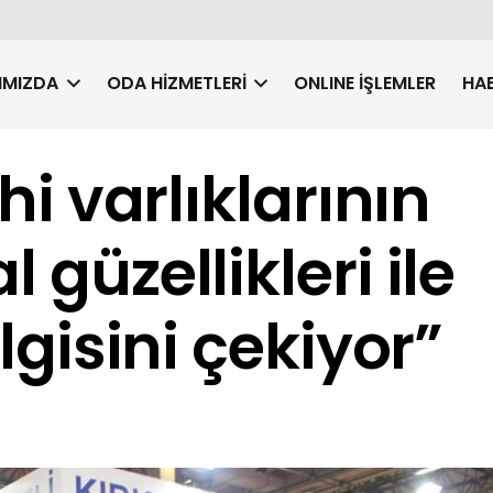
IMIZDA
ODA HIZMETLERI
ONLINE İŞLEMLER
HAB
ihi varlıklarının
 güzellikleri ile
ilgisini çekiyor”