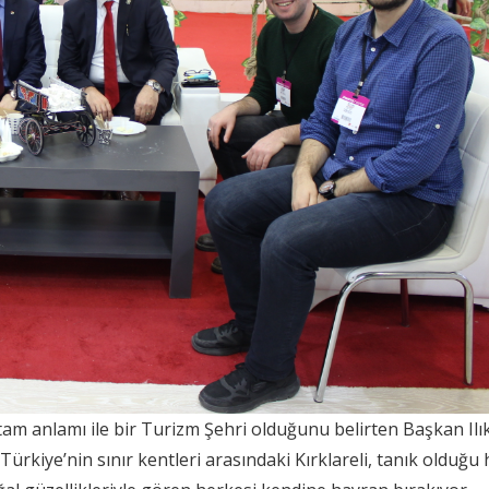
 tam anlamı ile bir Turizm Şehri olduğunu belirten Başkan Ilık
Türkiye’nin sınır kentleri arasındaki Kırklareli, tanık olduğu 