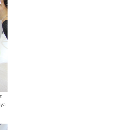
t
aya