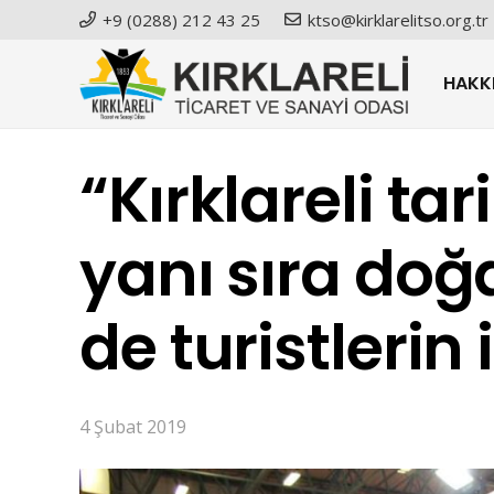
+9 (0288) 212 43 25
ktso@kirklarelitso.org.tr
HAKK
“Kırklareli tar
yanı sıra doğal
de turistlerin 
4 Şubat 2019