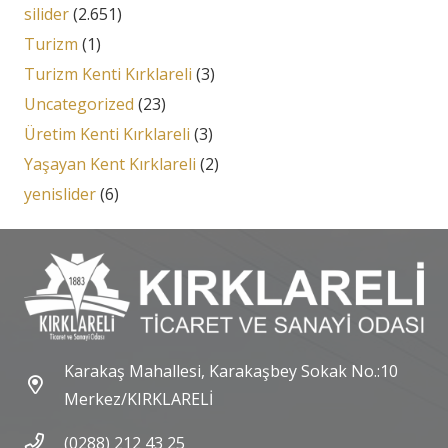
silider
(2.651)
Turizm
(1)
Turizm Kenti Kırklareli
(3)
Uncategorized
(23)
Üretim Kenti Kırklareli
(3)
Yaşayan Kent Kırklareli
(2)
yenislider
(6)
Karakaş Mahallesi, Karakaşbey Sokak No.:10
Merkez/KIRKLARELİ
(0288) 212 43 25