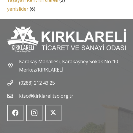
Yaşayan Kent Kırklareli
(2)
yenislider
(6)
Karakaş Mahallesi, Karakaşbey Sokak No.:10
Merkez/KIRKLARELİ
(0288) 212 43 25
ktso@kirklarelitso.org.tr