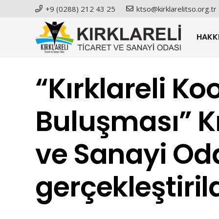
+9 (0288) 212 43 25
ktso@kirklarelitso.org.tr
HAKK
“Kırklareli Ko
Buluşması” Kır
ve Sanayi Od
gerçekleştiril