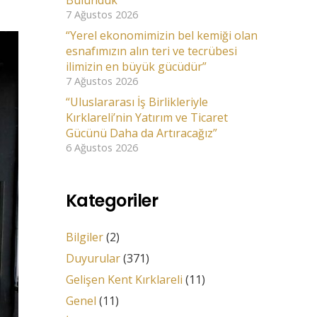
Bulunduk
7 Ağustos 2026
“Yerel ekonomimizin bel kemiği olan
esnafımızın alın teri ve tecrübesi
ilimizin en büyük gücüdür”
7 Ağustos 2026
“Uluslararası İş Birlikleriyle
Kırklareli’nin Yatırım ve Ticaret
Gücünü Daha da Artıracağız”
6 Ağustos 2026
Kategoriler
Bilgiler
(2)
Duyurular
(371)
Gelişen Kent Kırklareli
(11)
Genel
(11)