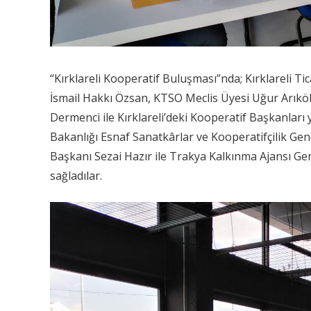
“Kırklareli Kooperatif Buluşması”nda; Kırklareli T
İsmail Hakkı Özsan, KTSO Meclis Üyesi Uğur Arıkök, Kır
Dermenci ile Kırklareli’deki Kooperatif Başkanları y
Bakanlığı Esnaf Sanatkârlar ve Kooperatifçilik Ge
Başkanı Sezai Hazır ile Trakya Kalkınma Ajansı Ge
sağladılar.