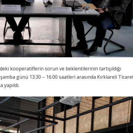
deki kooperatiflerin sorun ve beklentilerinin tartışıldığı
rşamba günü 13.30 – 16.00 saatleri arasında Kırklareli Ticare
 yapıldı.