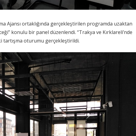
nma Ajansı ortaklığında gerçekleştirilen programda uzaktan
eceği” konulu bir panel düzenlendi. “Trakya ve Kırklareli’nde
 tartışma oturumu gerçekleştirildi.