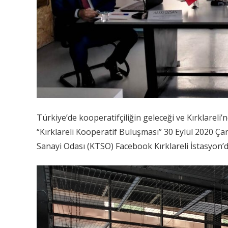
Türkiye’de kooperatifçiliğin geleceği ve Kırklareli’n
“Kırklareli Kooperatif Buluşması” 30 Eylül 2020 Ça
Sanayi Odası (KTSO) Facebook Kırklareli İstasyon’da