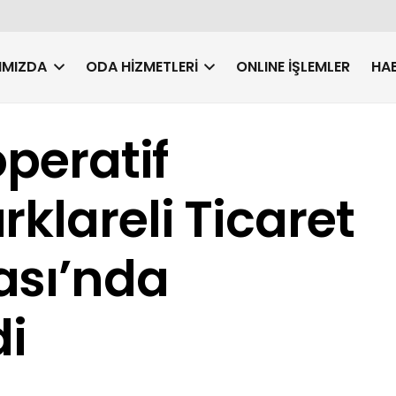
IMIZDA
ODA HIZMETLERI
ONLINE İŞLEMLER
HAB
operatif
klareli Ticaret
ası’nda
di