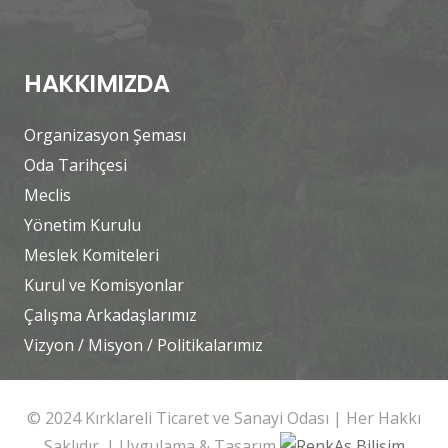
HAKKIMIZDA
Organizasyon Şeması
Oda Tarihçesi
Meclis
Yönetim Kurulu
Meslek Komiteleri
Kurul ve Komisyonlar
Çalışma Arkadaşlarımız
Vizyon / Misyon / Politikalarımız
© 2024 Kırklareli Ticaret ve Sanayi Odası | Her Hakkı
Saklıdır. | Uygulama & Tasarım