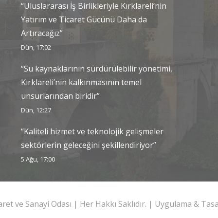
“Uluslararası İş Birlikleriyle Kırklareli’nin
Yatırım ve Ticaret Gücünü Daha da
Artıracağız”
Dün, 17:02
“Su kaynaklarının sürdürülebilir yönetimi,
Kırklareli’nin kalkınmasının temel
unsurlarından biridir”
Dün, 12:27
“Kaliteli hizmet ve teknolojik gelişmeler
sektörlerin geleceğini şekillendiriyor”
5 Ağu, 17:00
caret ve Sanayi Odası | Her Hakkı Saklıdır. | Uygulama & Ta