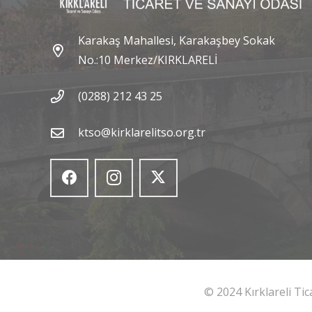
Karakaş Mahallesi, Karakaşbey Sokak
No.:10 Merkez/KIRKLARELİ
(0288) 212 43 25
ktso@kirklarelitso.org.tr
© 2024 Kırklareli Ti