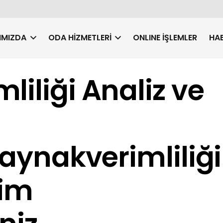
IMIZDA
ODA HIZMETLERI
ONLINE İŞLEMLER
HAB
liliği Analiz ve
kaynakverimliliği
şim