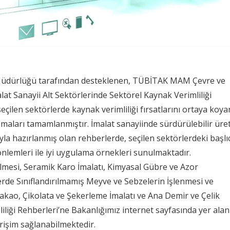
el Müdürlüğü tarafından desteklenen, TÜBİTAK MAM Çevre ve
at Sanayii Alt Sektörlerinde Sektörel Kaynak Verimliliği
çilen sektörlerde kaynak verimliliği fırsatlarını ortaya koya
maları tamamlanmıştır. İmalat sanayiinde sürdürülebilir üre
la hazırlanmış olan rehberlerde, seçilen sektörlerdeki başlı
 önlemleri ile iyi uygulama örnekleri sunulmaktadır.
ilmesi, Seramik Karo İmalatı, Kimyasal Gübre ve Azor
Yerde Sınıflandırılmamış Meyve ve Sebzelerin İşlenmesi ve
akao, Çikolata ve Şekerleme İmalatı ve Ana Demir ve Çelik
liliği Rehberleri’ne Bakanlığımız internet sayfasında yer alan
rişim sağlanabilmektedir.