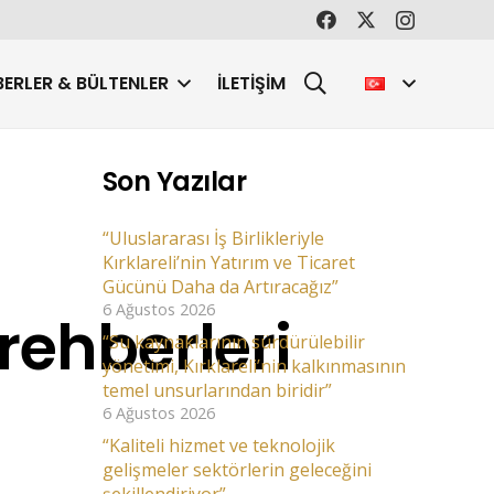
ERLER & BÜLTENLER
İLETIŞIM
Son Yazılar
“Uluslararası İş Birlikleriyle
Kırklareli’nin Yatırım ve Ticaret
Gücünü Daha da Artıracağız”
6 Ağustos 2026
rehberleri
“Su kaynaklarının sürdürülebilir
yönetimi, Kırklareli’nin kalkınmasının
temel unsurlarından biridir”
6 Ağustos 2026
“Kaliteli hizmet ve teknolojik
gelişmeler sektörlerin geleceğini