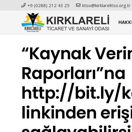
+9 (0288) 212 43 25
ktso@kirklarelitso.org.tr
HAKK
“Kaynak Verim
Raporları”na
http://bit.ly/
linkinden eri