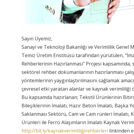
Sayın Üyemiz,
Sanayi ve Teknoloji Bakanlığı ve Verimlilik Gen
Temiz Üretim Enstitüsü tarafından yürütülen, “İmal
Rehberlerinin Hazırlanması” Projesi kapsamında, se
sektörel rehber dokümanlarının hazırlanması çalış
yöntemlerinin yaygınlaştırılmasını sağlamak amacıy
çevresel etki yaratan alanlar ve kaynak verimliliği
Bu kapsamda hazırlanan; Tekstil Ürünlerinin Bitir
Bileşiklerinin İmalatı, Hazır Beton İmalatı, Başka 
Saklanması Sektörü, Cam ve Cam rünleri İmalatı, K
Ürünleri ile Ferro Alaşımların İmalatı Kaynak Verim
http://bit.ly/kaynakverimliliğirehberleri
linkinden e