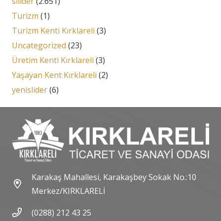
silider
(2.651)
Turizm
(1)
Turizm Kenti Kırklareli
(3)
Uncategorized
(23)
Üretim Kenti Kırklareli
(3)
Yaşayan Kent Kırklareli
(2)
yenislider
(6)
Karakaş Mahallesi, Karakaşbey Sokak No.:10
Merkez/KIRKLARELİ
(0288) 212 43 25