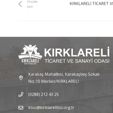
Önceki
KIRKLARELİ TİCARET 
yazı
Karakaş Mahallesi, Karakaşbey Sokak
No.:10 Merkez/KIRKLARELİ
(0288) 212 43 25
ktso@kirklarelitso.org.tr