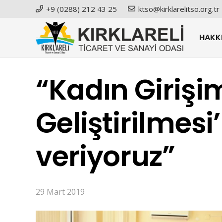
+9 (0288) 212 43 25
ktso@kirklarelitso.org.tr
HAKK
“Kadın Girişim
Geliştirilmes
veriyoruz”
29 Mart 2019