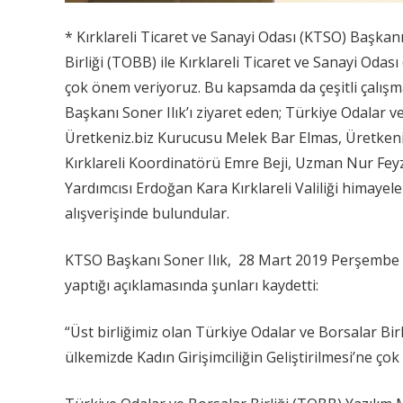
* Kırklareli Ticaret ve Sanayi Odası (KTSO) Başkanı
Birliği (TOBB) ile Kırklareli Ticaret ve Sanayi Odas
çok önem veriyoruz. Bu kapsamda da çeşitli çalışma
Başkanı Soner Ilık’ı ziyaret eden; Türkiye Odalar v
Üretkeniz.biz Kurucusu Melek Bar Elmas, Üretkeni
Kırklareli Koordinatörü Emre Beji, Uzman Nur Feyza 
Yardımcısı Erdoğan Kara Kırklareli Valiliği himaye
alışverişinde bulundular.
KTSO Başkanı Soner Ilık, 28 Mart 2019 Perşembe gün
yaptığı açıklamasında şunları kaydetti:
“Üst birliğimiz olan Türkiye Odalar ve Borsalar Birl
ülkemizde Kadın Girişimciliğin Geliştirilmesi’ne ço