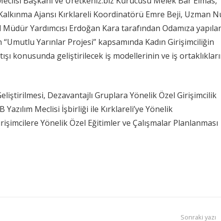
 Meclisi Başkanı ve Üretkeniz.biz Kurucusu Melek Bar Elmas,
Kalkınma Ajansı Kırklareli Koordinatörü Emre Beji, Uzman N
ar İl Müdür Yardımcısı Erdoğan Kara tarafından Odamıza yapıla
len “Umutlu Yarınlar Projesi” kapsamında Kadın Girişimciliğin
tışı konusunda geliştirilecek iş modellerinin ve iş ortaklıklar
 Geliştirilmesi, Dezavantajlı Gruplara Yönelik Özel Girişimcilik
 Yazılım Meclisi İşbirliği ile Kırklareli’ye Yönelik
 Girişimcilere Yönelik Özel Eğitimler ve Çalışmalar Planlanması
Sonraki yazı