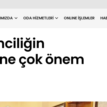
IMIZDA
ODA HIZMETLERI
ONLINE İŞLEMLER
HAB
ciliğin
i’ne çok önem