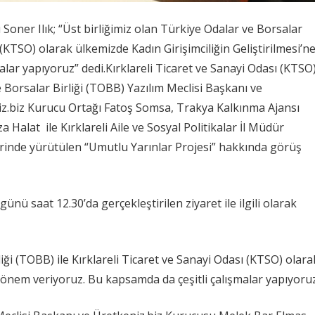
 Soner Ilık; “Üst birliğimiz olan Türkiye Odalar ve Borsalar
ı (KTSO) olarak ülkemizde Kadın Girişimciliğin Geliştirilmesi’n
lar yapıyoruz” dedi.Kırklareli Ticaret ve Sanayi Odası (KTSO
e Borsalar Birliği (TOBB) Yazılım Meclisi Başkanı ve
z.biz Kurucu Ortağı Fatoş Somsa, Trakya Kalkınma Ajansı
Halat ile Kırklareli Aile ve Sosyal Politikalar İl Müdür
lerinde yürütülen “Umutlu Yarınlar Projesi” hakkında görüş
ü saat 12.30’da gerçekleştirilen ziyaret ile ilgili olarak
iği (TOBB) ile Kırklareli Ticaret ve Sanayi Odası (KTSO) olara
k önem veriyoruz. Bu kapsamda da çeşitli çalışmalar yapıyoruz