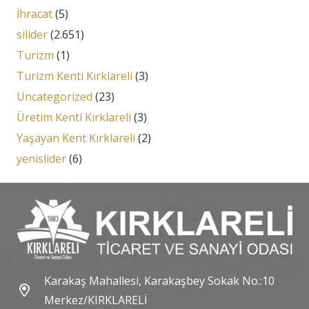
İhracat
(5)
silider
(2.651)
Turizm
(1)
Turizm Kenti Kırklareli
(3)
Uncategorized
(23)
Üretim Kenti Kırklareli
(3)
Yaşayan Kent Kırklareli
(2)
yenislider
(6)
Karakaş Mahallesi, Karakaşbey Sokak No.:10
Merkez/KIRKLARELİ