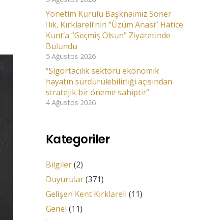
Yönetim Kurulu Başknaımız Soner
Ilık, Kırklareli’nin “Üzüm Anası” Hatice
Kunt’a “Geçmiş Olsun” Ziyaretinde
Bulundu
5 Ağustos 2026
“Sigortacılık sektörü ekonomik
hayatın sürdürülebilirliği açısından
stratejik bir öneme sahiptir”
4 Ağustos 2026
Kategoriler
Bilgiler
(2)
Duyurular
(371)
Gelişen Kent Kırklareli
(11)
Genel
(11)