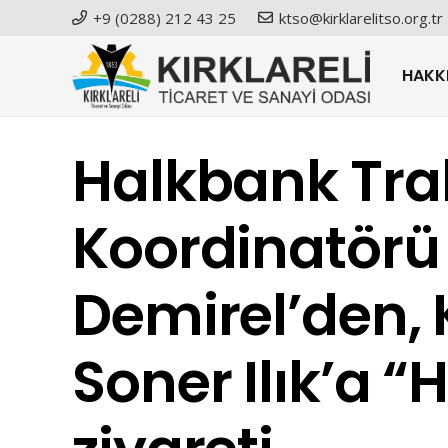
+9 (0288) 212 43 25
ktso@kirklarelitso.org.tr
HAKK
Halkbank Tra
Koordinatörü
Demirel’den,
Soner Ilık’a “