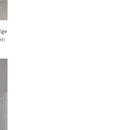
ölge
hri