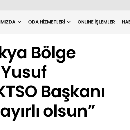
IMIZDA
ODA HIZMETLERI
ONLINE İŞLEMLER
HAB
kya Bölge
 Yusuf
 KTSO Başkanı
Hayırlı olsun”