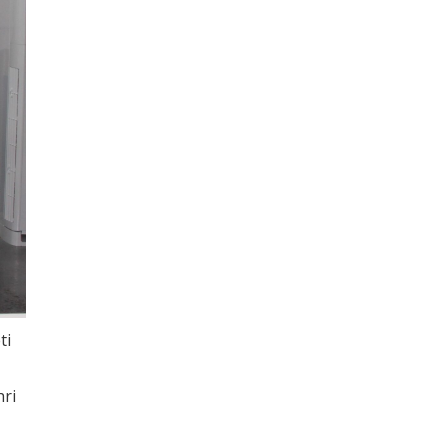
ti
hri