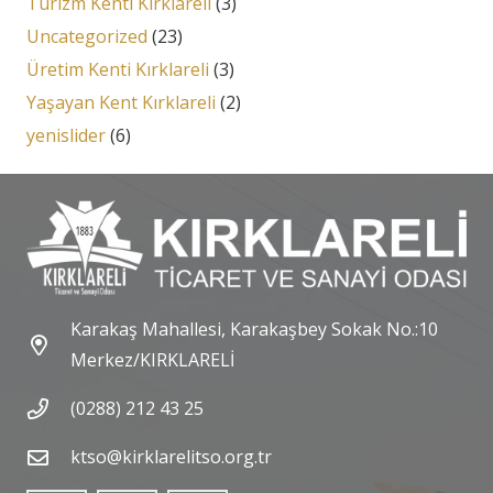
Turizm Kenti Kırklareli
(3)
Uncategorized
(23)
Üretim Kenti Kırklareli
(3)
Yaşayan Kent Kırklareli
(2)
yenislider
(6)
Karakaş Mahallesi, Karakaşbey Sokak No.:10
Merkez/KIRKLARELİ
(0288) 212 43 25
ktso@kirklarelitso.org.tr