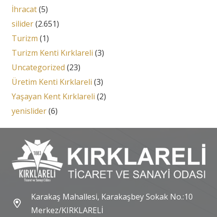
İhracat
(5)
silider
(2.651)
Turizm
(1)
Turizm Kenti Kırklareli
(3)
Uncategorized
(23)
Üretim Kenti Kırklareli
(3)
Yaşayan Kent Kırklareli
(2)
yenislider
(6)
Karakaş Mahallesi, Karakaşbey Sokak No.:10
Merkez/KIRKLARELİ