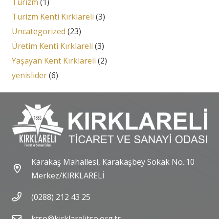
Turizm
(1)
Turizm Kenti Kırklareli
(3)
Uncategorized
(23)
Üretim Kenti Kırklareli
(3)
Yaşayan Kent Kırklareli
(2)
yenislider
(6)
Karakaş Mahallesi, Karakaşbey Sokak No.:10
Merkez/KIRKLARELİ
(0288) 212 43 25
ktso@kirklarelitso.org.tr