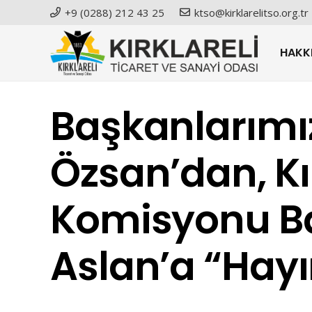
+9 (0288) 212 43 25
ktso@kirklarelitso.org.tr
HAKK
Başkanlarımız 
Özsan’dan, Kı
Komisyonu Ba
Aslan’a “Hayır