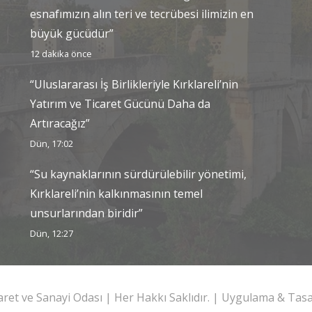
esnafımızın alın teri ve tecrübesi ilimizin en
büyük gücüdür”
12 dakika önce
“Uluslararası İş Birlikleriyle Kırklareli’nin
Yatırım ve Ticaret Gücünü Daha da
Artıracağız”
Dün, 17:02
“Su kaynaklarının sürdürülebilir yönetimi,
Kırklareli’nin kalkınmasının temel
unsurlarından biridir”
Dün, 12:27
caret ve Sanayi Odası | Her Hakkı Saklıdır. | Uygulama & Ta