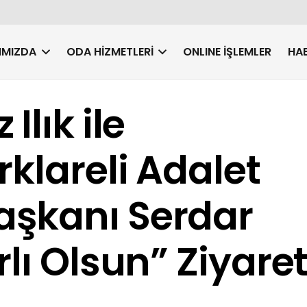
IMIZDA
ODA HIZMETLERI
ONLINE İŞLEMLER
HAB
Ilık ile
rklareli Adalet
şkanı Serdar
lı Olsun” Ziyaret