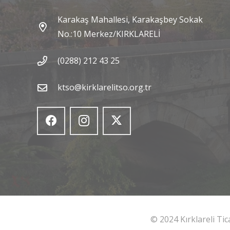
Karakaş Mahallesi, Karakaşbey Sokak
No.:10 Merkez/KIRKLARELİ
(0288) 212 43 25
ktso@kirklarelitso.org.tr
© 2024 Kırklareli Ti