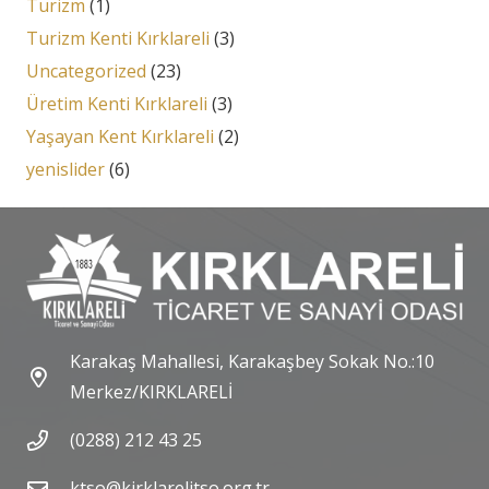
Turizm
(1)
Turizm Kenti Kırklareli
(3)
Uncategorized
(23)
Üretim Kenti Kırklareli
(3)
Yaşayan Kent Kırklareli
(2)
yenislider
(6)
Karakaş Mahallesi, Karakaşbey Sokak No.:10
Merkez/KIRKLARELİ
(0288) 212 43 25
ktso@kirklarelitso.org.tr