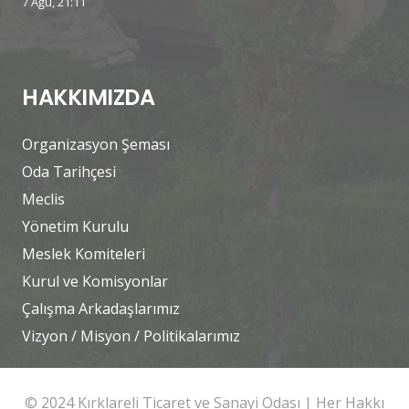
7 Ağu, 21:11
HAKKIMIZDA
Organizasyon Şeması
Oda Tarihçesi
Meclis
Yönetim Kurulu
Meslek Komiteleri
Kurul ve Komisyonlar
Çalışma Arkadaşlarımız
Vizyon / Misyon / Politikalarımız
© 2024 Kırklareli Ticaret ve Sanayi Odası | Her Hakkı