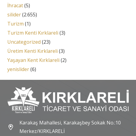
İhracat
(5)
silider
(2.655)
Turizm
(1)
Turizm Kenti Kırklareli
(3)
Uncategorized
(23)
Üretim Kenti Kırklareli
(3)
Yaşayan Kent Kırklareli
(2)
yenislider
(6)
Karakaş Mahallesi, Karakaşbey Sokak No.:10
Merkez/KIRKLARELİ