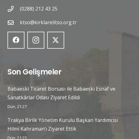
(0288) 212 43 25
ktso@kirklarelitso.org.tr
Son Gelişmeler
Babaeski Ticaret Borsası ile Babaeski Esnaf ve
Sanatkârlar Odası Ziyaret Edildi
Dün, 21:27
Trakya Birlik Yönetim Kurulu Başkan Yardımcısı
Hilmi Kahraman’ı Ziyaret Ettik
Dün, 21:23