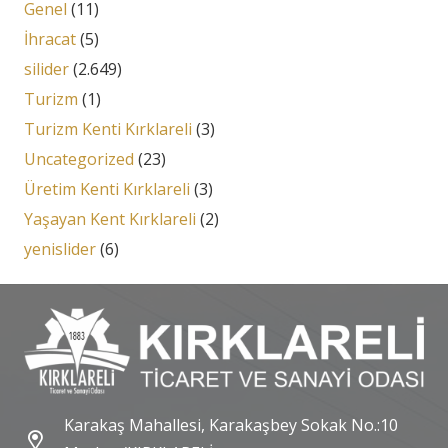
Genel
(11)
İhracat
(5)
silider
(2.649)
Turizm
(1)
Turizm Kenti Kırklareli
(3)
Uncategorized
(23)
Üretim Kenti Kırklareli
(3)
Yaşayan Kent Kırklareli
(2)
yenislider
(6)
Karakaş Mahallesi, Karakaşbey Sokak No.:10