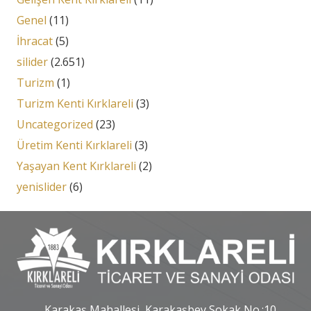
Genel
(11)
İhracat
(5)
silider
(2.651)
Turizm
(1)
Turizm Kenti Kırklareli
(3)
Uncategorized
(23)
Üretim Kenti Kırklareli
(3)
Yaşayan Kent Kırklareli
(2)
yenislider
(6)
Karakaş Mahallesi, Karakaşbey Sokak No.:10